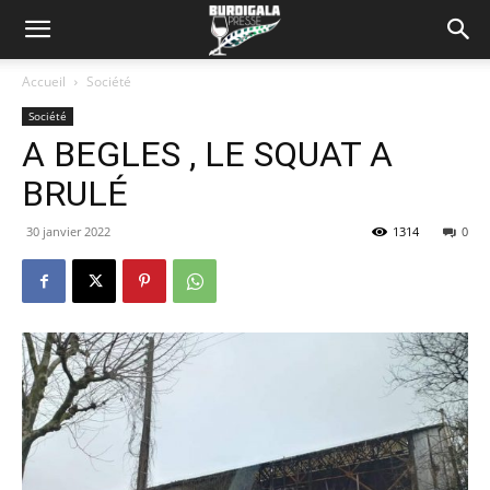
Accueil
Société
Société
A BEGLES , LE SQUAT A
BRULÉ
30 janvier 2022
1314
0