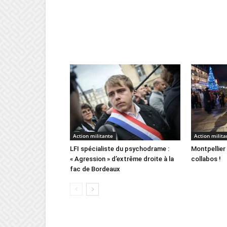
Action militante
Action milita
LFI spécialiste du psychodrame :
Montpellier 
« Agression » d’extrême droite à la
collabos !
fac de Bordeaux