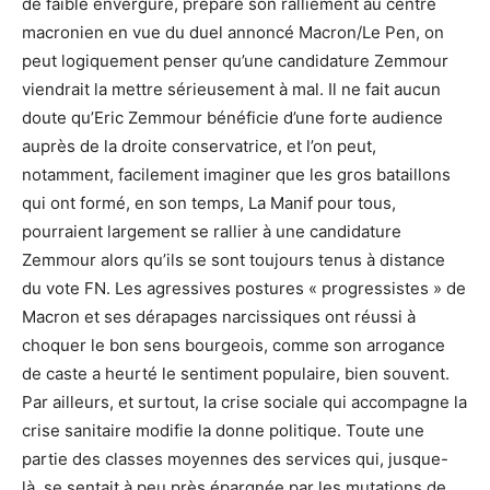
de faible envergure, prépare son ralliement au centre
macronien en vue du duel annoncé Macron/Le Pen, on
peut logiquement penser qu’une candidature Zemmour
viendrait la mettre sérieusement à mal. Il ne fait aucun
doute qu’Eric Zemmour bénéficie d’une forte audience
auprès de la droite conservatrice, et l’on peut,
notamment, facilement imaginer que les gros bataillons
qui ont formé, en son temps, La Manif pour tous,
pourraient largement se rallier à une candidature
Zemmour alors qu’ils se sont toujours tenus à distance
du vote FN. Les agressives postures « progressistes » de
Macron et ses dérapages narcissiques ont réussi à
choquer le bon sens bourgeois, comme son arrogance
de caste a heurté le sentiment populaire, bien souvent.
Par ailleurs, et surtout, la crise sociale qui accompagne la
crise sanitaire modifie la donne politique. Toute une
partie des classes moyennes des services qui, jusque-
là, se sentait à peu près épargnée par les mutations de