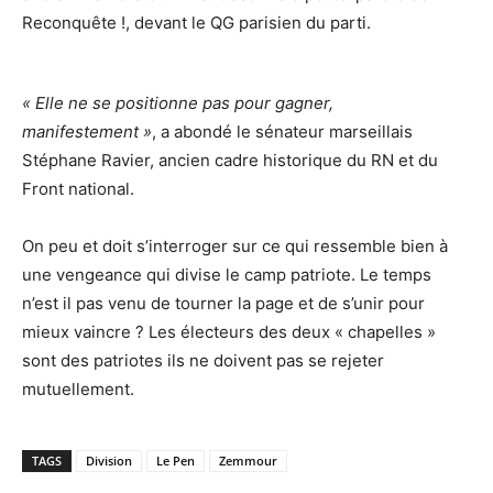
Reconquête !, devant le QG parisien du parti.
« Elle ne se positionne pas pour gagner,
manifestement »
, a abondé le sénateur marseillais
Stéphane Ravier, ancien cadre historique du RN et du
Front national.
On peu et doit s’interroger sur ce qui ressemble bien à
une vengeance qui divise le camp patriote. Le temps
n’est il pas venu de tourner la page et de s’unir pour
mieux vaincre ? Les électeurs des deux « chapelles »
sont des patriotes ils ne doivent pas se rejeter
mutuellement.
TAGS
Division
Le Pen
Zemmour