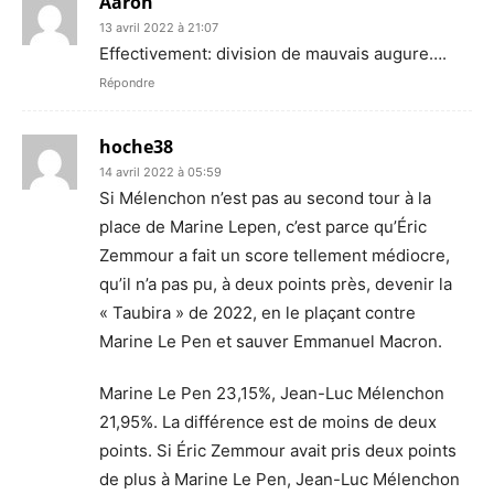
Aaron
13 avril 2022 à 21:07
Effectivement: division de mauvais augure….
Répondre
hoche38
14 avril 2022 à 05:59
Si Mélenchon n’est pas au second tour à la
place de Marine Lepen, c’est parce qu’Éric
Zemmour a fait un score tellement médiocre,
qu’il n’a pas pu, à deux points près, devenir la
« Taubira » de 2022, en le plaçant contre
Marine Le Pen et sauver Emmanuel Macron.
Marine Le Pen 23,15%, Jean-Luc Mélenchon
21,95%. La différence est de moins de deux
points. Si Éric Zemmour avait pris deux points
de plus à Marine Le Pen, Jean-Luc Mélenchon