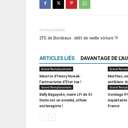
Article précédent
ZFE de Bordeaux : délit de vieille voiture !!!
ARTICLES LIÉS
DAVANTAGE DE L'A
Grand Remplacement
Grand Rempl
Meurtre d’Henry Nowak :
Mattheo, e
l’antiracisme d’État tue !
antiblanc da
Grand Remplacement
Grand Rempl
Bally Bagayoko, maire LFI de St
Sondage IFO
Denis est un soninké, ethnie
inquiétante 
esclavagiste !
France