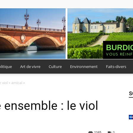
litique
Art de vivre
Culture
Environnement
Faits-divers
Burdigala
 viol « amical »
S
e ensemble : le viol
Presse
1165
0