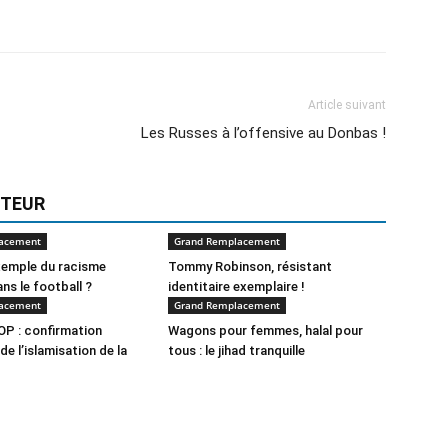
Article suivant
Les Russes à l’offensive au Donbas !
UTEUR
acement
Grand Remplacement
xemple du racisme
Tommy Robinson, résistant
ns le football ?
identitaire exemplaire !
acement
Grand Remplacement
P : confirmation
Wagons pour femmes, halal pour
de l’islamisation de la
tous : le jihad tranquille