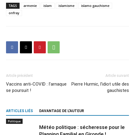
TAGS
armenie
islam
islamisme
islamo gauchisme
onfray
Article précédent
Article suivant
Vaccins anti-COVID : l’arnaque
Pierre Hurmic, l’idiot utile des
se poursuit !
gauchistes
ARTICLES LIÉS
DAVANTAGE DE L'AUTEUR
Politique
Météo politique : sécheresse pour le
Planning Familial en Gironde !