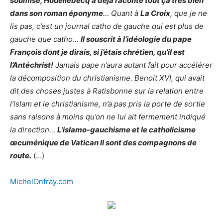
soumise, Houellebecq a déjà raconté tout ça très bien
dans son roman éponyme
… Quant à
La Croix
, que je ne
lis pas, c’est un journal catho de gauche qui est plus de
gauche que catho…
Il souscrit à l’idéologie du pape
François dont je dirais, si j’étais chrétien, qu’il est
l’Antéchrist!
Jamais pape n’aura autant fait pour accélérer
la décomposition du christianisme. Benoit XVI, qui avait
dit des choses justes à Ratisbonne sur la relation entre
l’islam et le christianisme, n’a pas pris la porte de sortie
sans raisons à moins qu’on ne lui ait fermement indiqué
la direction…
L’islamo-gauchisme et le catholicisme
œcuménique de Vatican II sont des compagnons de
route.
(…)
MichelOnfray.com