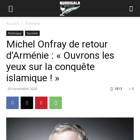
Accueil
Politique
Politique
Société
Michel Onfray de retour
d’Arménie : « Ouvrons les
yeux sur la conquête
islamique ! »
29 novembre 2020
1813
0