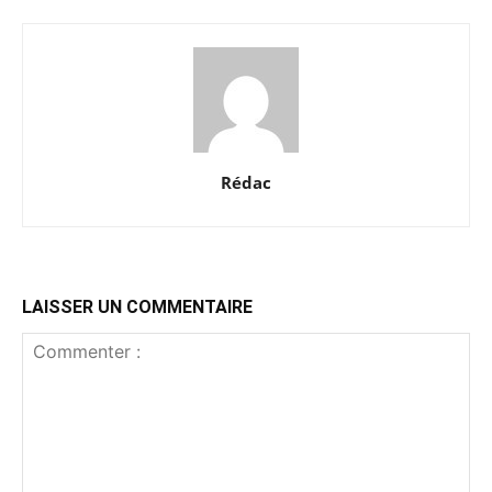
Rédac
LAISSER UN COMMENTAIRE