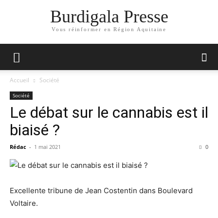
Burdigala Presse
Gagner régulièrement au keno
Vous réinformer en Région Aquitaine
Casino Apple Pay 2026 : paiements et recours joueur
: Atterrissez
deux Wilds multiplicateurs ou plus sur le rouleau central et vous
obtenez un respin gratuit des deux rouleaux extérieurs, qui peut
ensuite vous rapporter un gain très important si vous frappez la
Accueil
Société
bonne combinaison de symboles (plus de multiplicateurs paient
Société
les prix les plus élevés).
Le débat sur le cannabis est il
Casino PayPal 2026 : dépôts, retraits, vrais délais
- La plupart
biaisé ?
des dames sont également intéressées à s'impliquer dans le jeu
de casino en ligne afin d'obtenir une expérience et des offres de
Rédac
-
1 mai 2021
0
bonus exclusives.
Roulette en ligne 2026 : lois, cotes, risques
: Dans cette lettre, les
casinos ont affirmé que l'Ilotterie était en violation de la loi de
l'État.
Excellente tribune de Jean Costentin dans Boulevard
Voltaire.
Skots slots spins gratuits