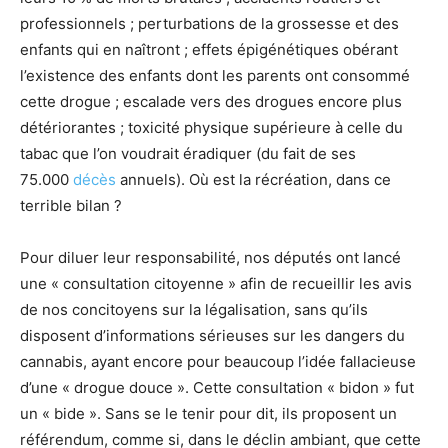
professionnels ; perturbations de la grossesse et des
enfants qui en naîtront ; effets épigénétiques obérant
l’existence des enfants dont les parents ont consommé
cette drogue ; escalade vers des drogues encore plus
détériorantes ; toxicité physique supérieure à celle du
tabac que l’on voudrait éradiquer (du fait de ses
75.000
décès
annuels). Où est la récréation, dans ce
terrible bilan ?
Pour diluer leur responsabilité, nos députés ont lancé
une « consultation citoyenne » afin de recueillir les avis
de nos concitoyens sur la légalisation, sans qu’ils
disposent d’informations sérieuses sur les dangers du
cannabis, ayant encore pour beaucoup l’idée fallacieuse
d’une « drogue douce ». Cette consultation « bidon » fut
un « bide ». Sans se le tenir pour dit, ils proposent un
référendum, comme si, dans le déclin ambiant, que cette