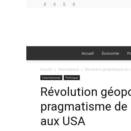
Accueil
Économie
Po
Accueil
International
Révolution géopolitique en c
International
Politique
Révolution géopo
pragmatisme de b
aux USA