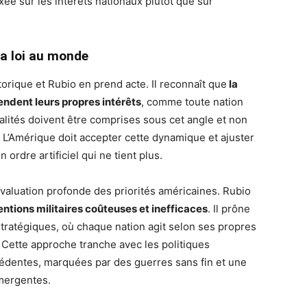
xée sur les intérêts nationaux plutôt que sur
a loi au monde
torique et Rubio en prend acte. Il reconnaît que
la
endent leurs propres intérêts
, comme toute nation
ivalités doivent être comprises sous cet angle et non
 L’Amérique doit accepter cette dynamique et ajuster
 ordre artificiel qui ne tient plus.
valuation profonde des priorités américaines. Rubio
ventions militaires coûteuses et inefficaces
. Il prône
ratégiques, où chaque nation agit selon ses propres
es. Cette approche tranche avec les politiques
cédentes, marquées par des guerres sans fin et une
mergentes.