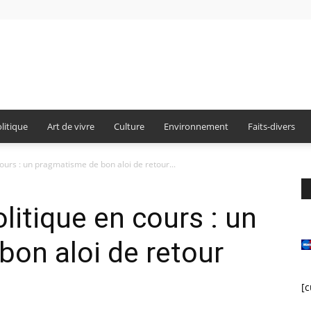
Burdigala
litique
Art de vivre
Culture
Environnement
Faits-divers
ours : un pragmatisme de bon aloi de retour...
Presse
litique en cours : un
on aloi de retour
[