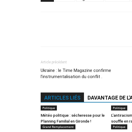
Article précédent
Ukraine : le Time Magazine confirme
l’instrumentalisation du conflit .
ARTICLES LIÉS
DAVANTAGE DE L'
Politique
Politique
Météo politique : sécheresse pour le
L’antiracism
Planning Familial en Gironde !
souffle en r
Grand Remplacement
Politique