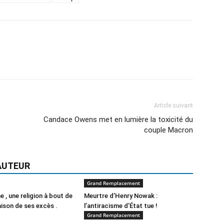
Article suivant
Candace Owens met en lumière la toxicité du
couple Macron
AUTEUR
Grand Remplacement
e , une religion à bout de
Meurtre d’Henry Nowak :
aison de ses excès .
l’antiracisme d’État tue !
Grand Remplacement