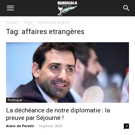
Accueil
Tags
Affaires etrangères
Tag: affaires etrangères
Politique
La déchéance de notre diplomatie : la
preuve par Séjourné !
Alain de Peretti
-
16 janvier 2024
0