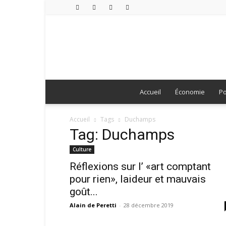
Accueil
Économie
Po
Accueil
Tags
Duchamps
Tag: Duchamps
Culture
Réflexions sur l’ «art comptant
pour rien», laideur et mauvais
goût...
Alain de Peretti
-
28 décembre 2019