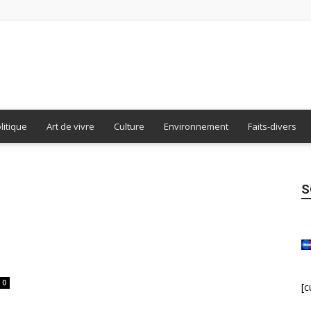
Burdigala
litique
Art de vivre
Culture
Environnement
Faits-divers
S
Presse
0
[