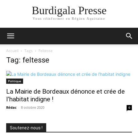
Burdigala Presse
Vous réinformer en Région Aquitaine
Accueil
Tags
Feltesse
Tag: feltesse
Politique
La Mairie de Bordeaux dénonce et crée de
l’habitat indigne !
Rédac
-
8 octobre 2020
0
Soutenez-nous !