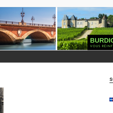
Burdigala
S
Presse