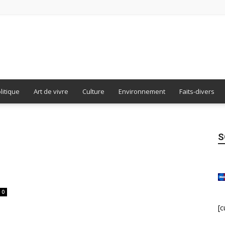
Burdigala
litique
Art de vivre
Culture
Environnement
Faits-divers
S
Presse
0
[