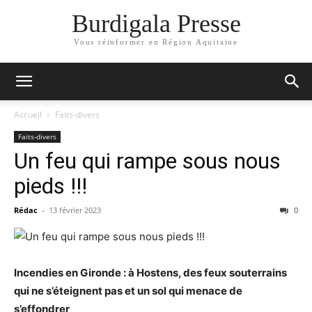
Burdigala Presse
Nouvelles absolues du poker
Vous réinformer en Région Aquitaine
Nouveau casino en ligne 2026 : trier le vrai du marketing
:
Passons à mes raisons pour lesquelles les Bengals gagneront le
Super Bowl en 2026.
Casino PayPal 2026 : dépôts, retraits, vrais délais
- Cela signifie
Accueil
Faits-divers
qu'il y a plus de possibilités pour les symboles scatter
Faits-divers
d'apparaître dans la plupart des machines à sous modernes à
Un feu qui rampe sous nous
cinq rouleaux.
pieds !!!
Roulette en ligne 2026 : lois, cotes, risques
: Cependant, il offre
également un avantage plus important.
Rédac
-
13 février 2023
0
Jeux de machines à sous gratuites jouent
maintenant
Incendies en Gironde : à Hostens, des feux souterrains
Meilleur casino en ligne 2026 : le tri sans filtre
qui ne s’éteignent pas et un sol qui menace de
Il n'y a, après tout, que de simples substitutions sauvages et
s’effondrer