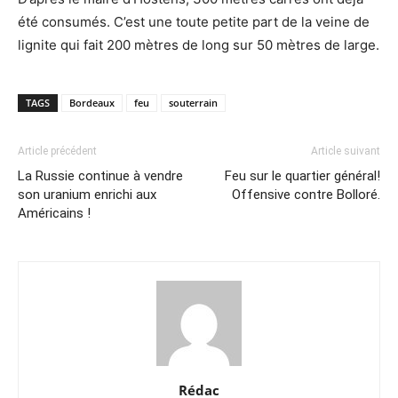
été consumés. C’est une toute petite part de la veine de
lignite qui fait 200 mètres de long sur 50 mètres de large.
TAGS
Bordeaux
feu
souterrain
Article précédent
Article suivant
La Russie continue à vendre
Feu sur le quartier général!
son uranium enrichi aux
Offensive contre Bolloré.
Américains !
Rédac