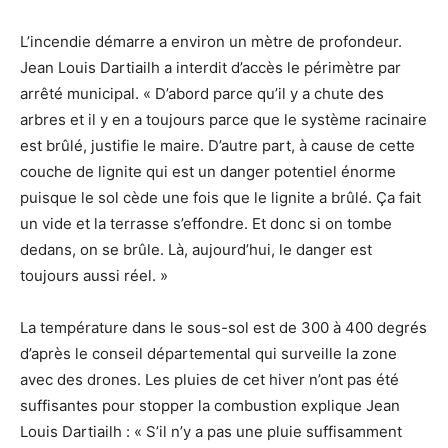
L’incendie démarre a environ un mètre de profondeur.
Jean Louis Dartiailh a interdit d’accès le périmètre par
arrêté municipal. « D’abord parce qu’il y a chute des
arbres et il y en a toujours parce que le système racinaire
est brûlé, justifie le maire. D’autre part, à cause de cette
couche de lignite qui est un danger potentiel énorme
puisque le sol cède une fois que le lignite a brûlé. Ça fait
un vide et la terrasse s’effondre. Et donc si on tombe
dedans, on se brûle. Là, aujourd’hui, le danger est
toujours aussi réel. »
La température dans le sous-sol est de 300 à 400 degrés
d’après le conseil départemental qui surveille la zone
avec des drones. Les pluies de cet hiver n’ont pas été
suffisantes pour stopper la combustion explique Jean
Louis Dartiailh : « S’il n’y a pas une pluie suffisamment