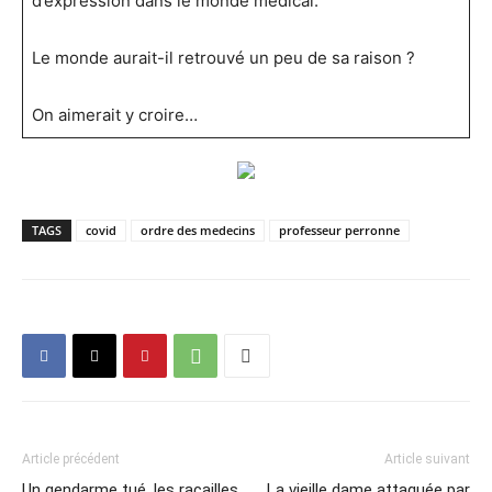
d’expression dans le monde médical.
Le monde aurait-il retrouvé un peu de sa raison ?
On aimerait y croire…
TAGS
covid
ordre des medecins
professeur perronne
Article précédent
Article suivant
Un gendarme tué, les racailles
La vieille dame attaquée par