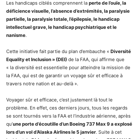
Les handicaps ciblés comprennent la
perte de l’ouïe, la
De nos jours, si vous pouvez trouver un bonus sans dépôt, ils
accordent généralement aux joueurs quelques tours gratuits sur une
déficience visuelle, l’absence d’extrémités, la paralysie
machine à sous en ligne.
partielle, la paralysie totale, l’épilepsie, le handicap
Casino Paysafecard 2026 : dépôts, limites et pièges
intellectuel grave, le handicap psychiatrique et le
Si vous dépassez la limite de temps, le Bonus Boss Casino expire.
nanisme
.
Bonus casino 50€ sans dépôt 2026 : ce qui reste vrai
Cette initiative fait partie du plan d’embauche «
Diversité
Equality et Inclusion » (DEI)
de la FAA, qui affirme que
« la diversité est essentielle pour atteindre la mission de
la FAA, qui est de garantir un voyage sûr et efficace à
travers notre nation et au-delà ».
Voyager sûr et efficace, c’est justement là tout le
problème. En effet, ces derniers jours, tous les regards
se sont tournés vers la FAA et l’industrie aérienne, après
qu’
une porte d’écoutille d’un Boeing 737 Max 9 a explosé
lors d’un vol d’Alaska Airlines le 5 janvier
. Suite à cet