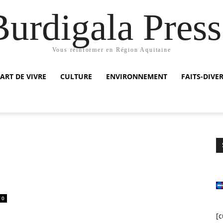
Burdigala Press
Vous réinformer en Région Aquitaine
ART DE VIVRE
CULTURE
ENVIRONNEMENT
FAITS-DIVE
0
[