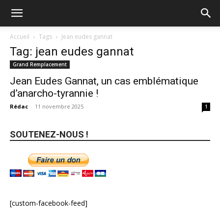
Accueil
Tags
Jean eudes gannat
Tag: jean eudes gannat
Grand Remplacement
Jean Eudes Gannat, un cas emblématique
d’anarcho-tyrannie !
Rédac
-
11 novembre 2025
1
SOUTENEZ-NOUS !
[custom-facebook-feed]