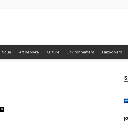
Burdigala
litique
Art de vivre
Culture
Environnement
Faits-divers
S
Presse
0
[