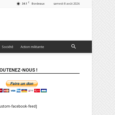
C
34.1
samedi 8 août 2026
Bordeaux
Société
Action militante
OUTENEZ-NOUS !
custom-facebook-feed]