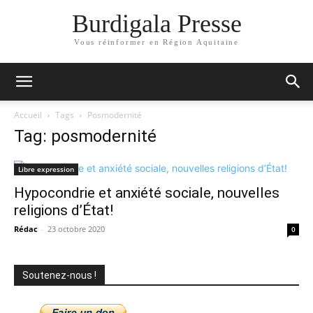
Burdigala Presse
Vous réinformer en Région Aquitaine
Accueil
Tags
Posmodernité
Tag: posmodernité
Libre expression
Hypocondrie et anxiété sociale, nouvelles
religions d’État!
Rédac
-
23 octobre 2020
0
Soutenez-nous !