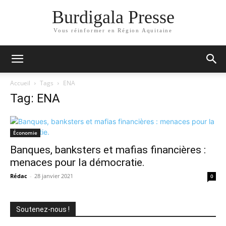
Burdigala Presse
Vous réinformer en Région Aquitaine
Accueil
Tags
ENA
Tag: ENA
Économie
Banques, banksters et mafias financières :
menaces pour la démocratie.
Rédac
-
28 janvier 2021
0
Soutenez-nous !