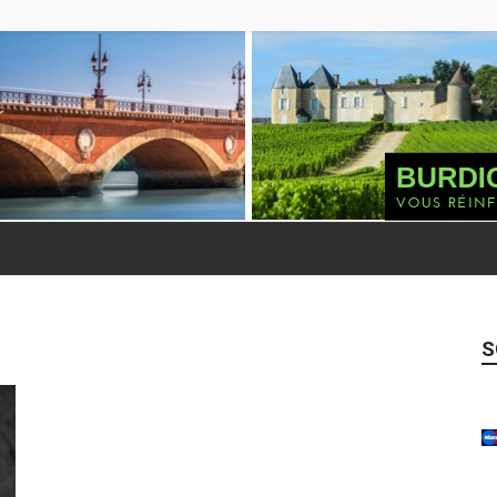
Burdigala
S
Presse