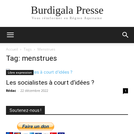
Burdigala Presse
Vous réinformer en Région Aquitaine
Accueil
Tags
Menstrues
Tag: menstrues
Libre expression
Les socialistes à court d’idées ?
Rédac
-
22 décembre 2022
1
Soutenez-nous !