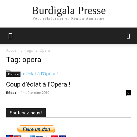
Burdigala Presse
Vous réinformer en Région Aquitaine
Accueil
Tags
Opera
Tag: opera
Culture
Coup d’éclat à l’Opéra !
Rédac
-
14 décembre 2019
0
Soutenez-nous !