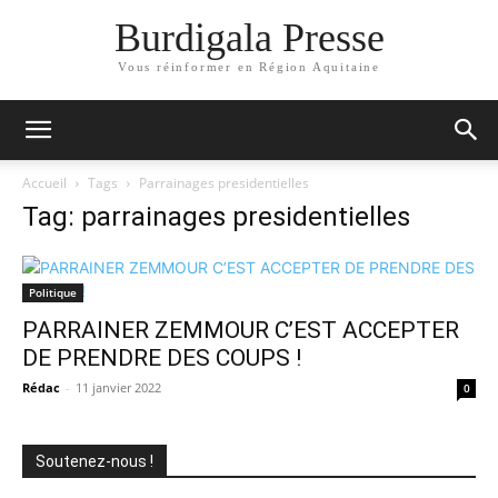
Burdigala Presse
Vous réinformer en Région Aquitaine
Accueil
Tags
Parrainages presidentielles
Tag: parrainages presidentielles
Politique
PARRAINER ZEMMOUR C’EST ACCEPTER
DE PRENDRE DES COUPS !
Rédac
-
11 janvier 2022
0
Soutenez-nous !