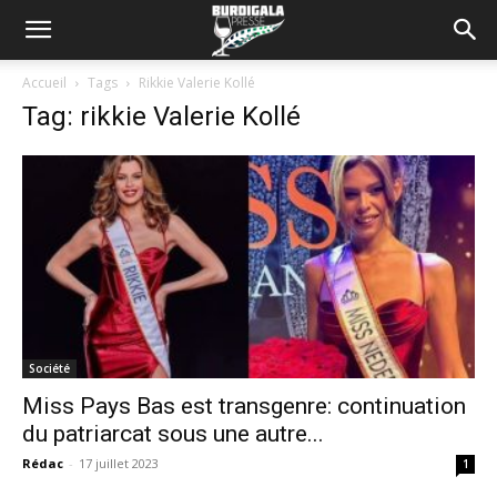
Accueil
Tags
Rikkie Valerie Kollé
Tag: rikkie Valerie Kollé
Société
Miss Pays Bas est transgenre: continuation
du patriarcat sous une autre...
Rédac
-
17 juillet 2023
1