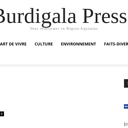
Burdigala Press
Vous réinformer en Région Aquitaine
ART DE VIVRE
CULTURE
ENVIRONNEMENT
FAITS-DIVE
0
[