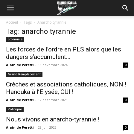
Accueil
Tags
Anarcho tyrannie
Tag: anarcho tyrannie
Économie
Les forces de l’ordre en PLS alors que les
dangers s’accumulent...
Alain de Peretti
-
18 novembre 2024
0
Grand Remplacement
Crèches et associations catholiques, NON !
Hanouka à l’Elysée, OUI !
Alain de Peretti
-
12 décembre 2023
0
Politique
Nous vivons en anarcho-tyrannie !
Alain de Peretti
-
28 juin 2023
0