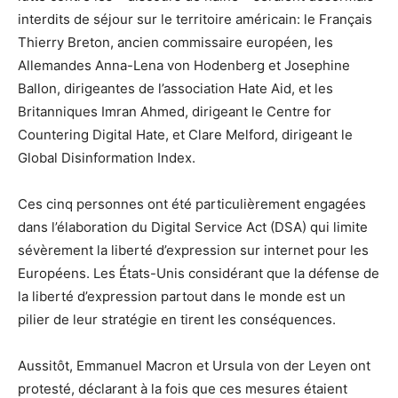
juridictions, les produits Oryx Gaming peuvent être trouvés
interdits de séjour sur le territoire américain: le Français
aux États-Unis, au Royaume-Uni, en Allemagne, en Espagne,
en Roumanie, en Serbie, en Croatie, en Suède, à Malte, en
Thierry Breton, ancien commissaire européen, les
Slovénie, au Pérou, au Paraguay, en Colombie, etc.
Allemandes Anna-Lena von Hodenberg et Josephine
Meilleur casino en ligne 2026 : le tri sans filtre
Ballon, dirigeantes de l’association Hate Aid, et les
De plus, le gameplay est simplifié, encore plus, cliquez sur
Britanniques Imran Ahmed, dirigeant le Centre for
l'icône de mise maximale pour miser la mise la plus élevée
possible sur la machine à sous ou cliquez sur la lecture
Countering Digital Hate, et Clare Melford, dirigeant le
automatique pour lancer la machine à sous autant de fois que
Global Disinformation Index.
vous le souhaitez.
Ces jeux peuvent être joués sur un ordinateur de bureau ou un
Ces cinq personnes ont été particulièrement engagées
appareil mobile.
dans l’élaboration du Digital Service Act (DSA) qui limite
Machine à sous android télécharger
sévèrement la liberté d’expression sur internet pour les
Européens. Les États-Unis considérant que la défense de
Casino sans KYC 2026 : risques, blocages, réalité
la liberté d’expression partout dans le monde est un
En règle générale, les paris sur les machines à sous contribuent à
pilier de leur stratégie en tirent les conséquences.
100% tandis que ceux sur les jeux de table ne contribuent
qu'environ 20%.
Bonus casino 50€ sans dépôt 2026 : ce qui reste vrai
Aussitôt, Emmanuel Macron et Ursula von der Leyen ont
Cela vaut-il la peine de se précipiter aux jeux du Casino Rushmore.
protesté, déclarant à la fois que ces mesures étaient