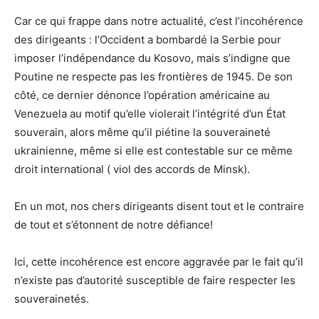
Car ce qui frappe dans notre actualité, c’est l’incohérence
des dirigeants : l’Occident a bombardé la Serbie pour
imposer l’indépendance du Kosovo, mais s’indigne que
Poutine ne respecte pas les frontières de 1945. De son
côté, ce dernier dénonce l’opération américaine au
Venezuela au motif qu’elle violerait l’intégrité d’un État
souverain, alors même qu’il piétine la souveraineté
ukrainienne, même si elle est contestable sur ce même
droit international ( viol des accords de Minsk).
En un mot, nos chers dirigeants disent tout et le contraire
de tout et s’étonnent de notre défiance!
Ici, cette incohérence est encore aggravée par le fait qu’il
n’existe pas d’autorité susceptible de faire respecter les
souverainetés.