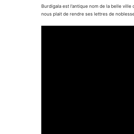
Casino Paysafecard 2026 : dépôts, limites et pièges
Burdigala est l’antique nom de la belle vill
Dafabet est également le principal partenaire du Norwich FC et le p
nous plait de rendre ses lettres de noblesse
Bonus casino 50€ sans dépôt 2026 : ce qui reste vrai
Pendant que j'y jouais, je pensais que ça mangerait mon équilibre ra
Casino Neosurf 2026 : dépôts, plafonds et fiscalité