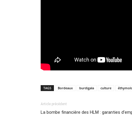
TAGS
Bordeaux
burdigala
culture
éthymolo
Article précédent
La bombe financière des HLM : garanties d’em