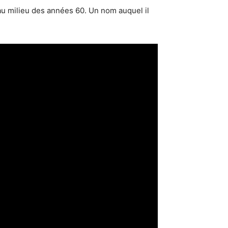
u’au milieu des années 60. Un nom auquel il
base.