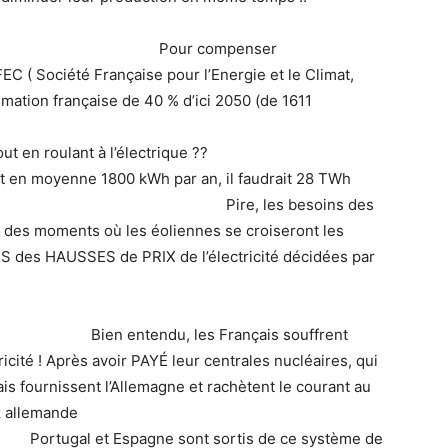
CTRIQUE :
Pour compenser
EC ( Société Française pour l’Energie et le Climat,
ation française de 40 % d’ici 2050 (de 1611
21 à 900 en 2050 !!
? tout en roulant à l’électrique ??
t en moyenne 1800 kWh par an, il faudrait 28 TWh
ÉMENTAIRE !!. Pire, les besoins des
à des moments où les éoliennes se croiseront les
S des HAUSSES de PRIX de l’électricité décidées par
X
Bien entendu, les Français souffrent
cité ! Après avoir PAYÉ leur centrales nucléaires, qui
is fournissent l’Allemagne et rachètent le courant au
az allemande
 sont sortis de ce système de