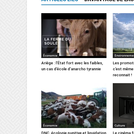
Économie
Environneme
Ariège : l’État fort avec les faibles,
Les promote
un cas d’école d’anarcho tyrannie
c’est même 
reconnait !
Économie
Culture
DNC, écologie punitive et liquidation
Le cinéma f