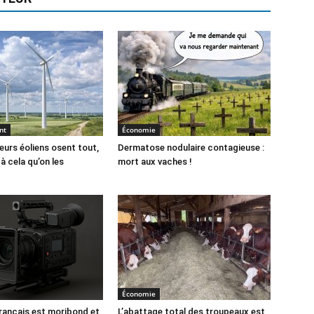
nt
Économie
urs éoliens osent tout,
Dermatose nodulaire contagieuse :
à cela qu’on les
mort aux vaches !
Économie
rançais est moribond et
L’abattage total des troupeaux est