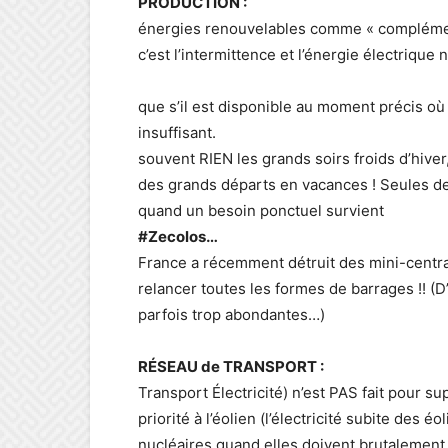
PRODUCTI
énergies renouvelables comme « complémen
c’est l’intermittence et l’énergie électrique 
– Un « complém
que s’il est disponible au moment précis où 
insuffisant. O
souvent RIEN les grands soirs froids d’hiver
des grands départs en vacances ! Seules d
quand un besoin ponctuel survie
#Zecolos
France a récemment détruit des mini-cent
relancer toutes les formes de barrages !! (D
parfois trop abondantes…)
RÉSEAU de TRAN
Transport Électricité) n’est PAS fait pour s
priorité à l’éolien (l’électricité subite des é
nucléaires quand elles doivent brutalement