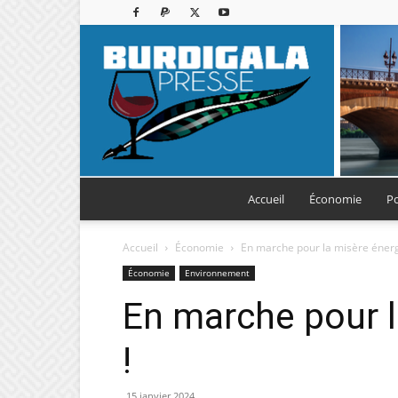
Accueil
Économie
Po
Accueil
Économie
En marche pour la misère énerg
Économie
Environnement
En marche pour l
!
15 janvier 2024