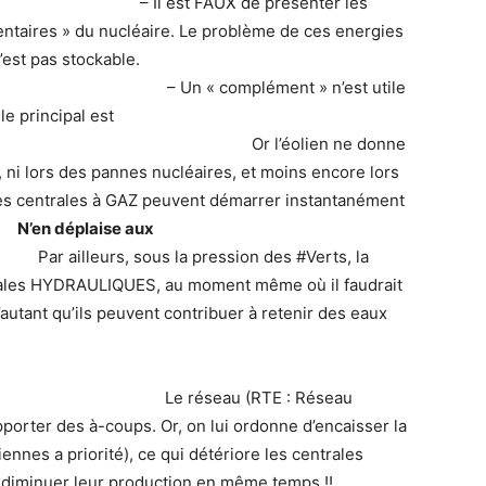
ON :
– Il est FAUX de présenter les
taires » du nucléaire. Le problème de ces energies
n’est pas stockable.
ent » n’est utile
le principal est
r l’éolien ne donne
, ni lors des pannes nucléaires, et moins encore lors
es centrales à GAZ peuvent démarrer instantanément
nt
N’en déplaise aux
…
Par ailleurs, sous la pression des #Verts, la
rales HYDRAULIQUES, au moment même où il faudrait
’autant qu’ils peuvent contribuer à retenir des eaux
SPORT :
Le réseau (RTE : Réseau
upporter des à-coups. Or, on lui ordonne d’encaisser la
oliennes a priorité), ce qui détériore les centrales
 diminuer leur production en même temps !!