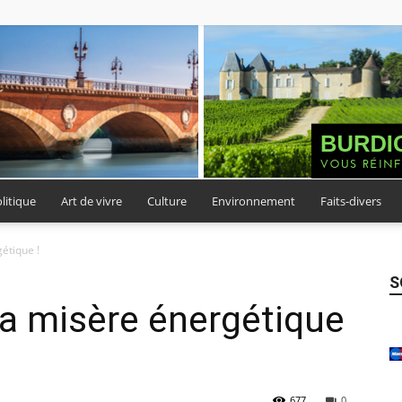
litique
Art de vivre
Culture
Environnement
Faits-divers
Burdigala
étique !
S
a misère énergétique
Presse
677
0