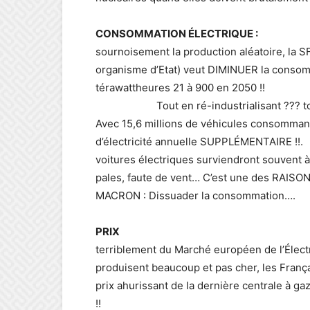
CONSOMMATION ÉLE
sournoisement la production aléatoire, la SF
organisme d’Etat) veut DIMINUER la consomm
térawattheures 
Tout en ré-industrialisant ??
Avec 15,6 millions de véhicules consomman
d’électricité annuelle SUPPL
voitures électriques surviendront souvent 
pales, faute de vent… C’est une des RAISON
MACRON : Dissuader la consommation….
PRI
terriblement du Marché européen de l’Électri
produisent beaucoup et pas cher, les França
prix ahurissant de la dernière centrale à g
!! Portugal et Espagne