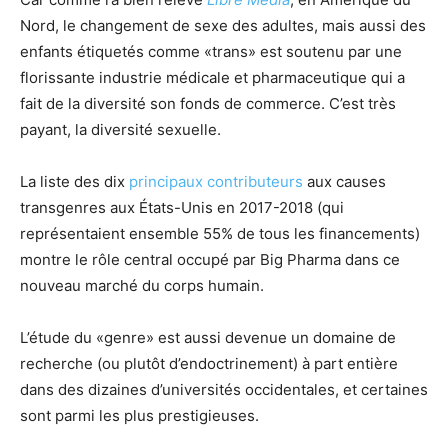
Nord, le changement de sexe des adultes, mais aussi des
enfants étiquetés comme «trans» est soutenu par une
florissante industrie médicale et pharmaceutique qui a
fait de la diversité son fonds de commerce. C’est très
payant, la diversité sexuelle.
La liste des dix
principaux contributeurs
aux causes
transgenres aux États-Unis en 2017-2018 (qui
représentaient ensemble 55% de tous les financements)
montre le rôle central occupé par Big Pharma dans ce
nouveau marché du corps humain.
L’étude du «genre» est aussi devenue un domaine de
recherche (ou plutôt d’endoctrinement) à part entière
dans des dizaines d’universités occidentales, et certaines
sont parmi les plus prestigieuses.