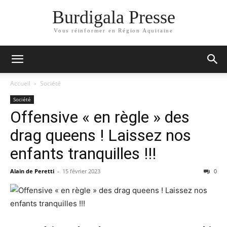
Burdigala Presse
Machine à sous aucune inscription
Vous réinformer en Région Aquitaine
Casino Apple Pay 2026 : paiements et recours joueur
: Deux des
pièces cachent des jokers supplémentaires et les trois autres
cachent des multiplicateurs 2 fois.
Nouveau casino en ligne 2026 : trier le vrai du marketing
- Et si
Accueil
Société
vous voulez les vérifier vous-même, tout ce que vous avez à
Société
faire est de regarder le tableau des gains du jeu, les indications
Offensive « en règle » des
pour savoir si un jeu est payé ou non sont là.
drag queens ! Laissez nos
Roulette en ligne 2026 : lois, cotes, risques
: Prenant un itinéraire
complètement différent, Rivals Major Moolah est l'une des
enfants tranquilles !!!
machines à sous progressives les plus intuitives que vous
trouverez.
Alain de Peretti
-
15 février 2023
0
Méthode pour gagner aux machines à sous
en ligne