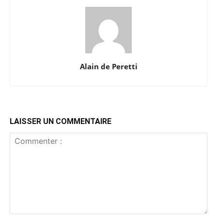
Alain de Peretti
LAISSER UN COMMENTAIRE