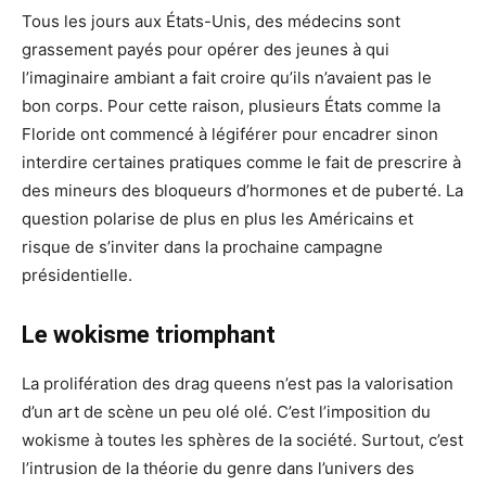
Tous les jours aux États-Unis, des médecins sont
grassement payés pour opérer des jeunes à qui
l’imaginaire ambiant a fait croire qu’ils n’avaient pas le
bon corps. Pour cette raison, plusieurs États comme la
Floride ont commencé à légiférer pour encadrer sinon
interdire certaines pratiques comme le fait de prescrire à
des mineurs des bloqueurs d’hormones et de puberté. La
question polarise de plus en plus les Américains et
risque de s’inviter dans la prochaine campagne
présidentielle.
Le wokisme triomphant
La prolifération des drag queens n’est pas la valorisation
d’un art de scène un peu olé olé. C’est l’imposition du
wokisme à toutes les sphères de la société. Surtout, c’est
l’intrusion de la théorie du genre dans l’univers des