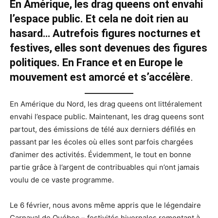
En Amérique, les drag queens ont envahi
Casino sans KYC 2026 : risques, blocages, réalité
Pour gagner au blackjack, vous devrez battre le croupier en
l’espace public. Et cela ne doit rien au
ayant une meilleure main de carte.
hasard… Autrefois figures nocturnes et
Casino Paysafecard 2026 : dépôts, limites et pièges
festives, elles sont devenues des figures
Seuls les symboles boule de feu apparaissent sur les rouleaux.
Il s'appelait en fait Confinity lors de sa création en 2026, et a
politiques. En France et en Europe
le
parcouru un long chemin depuis lors.
mouvement est amorcé
et s’accélère
.
Machines a sous gratuites et sans
En Amérique du Nord, les drag queens ont littéralement
telechargement
envahi l’espace public. Maintenant, les drag queens sont
Bonus casino 50€ sans dépôt 2026 : ce qui reste vrai
partout, des émissions de télé aux derniers défilés en
Il existe une bonne sélection de méthodes de paiement sécurisées
passant par les écoles où elles sont parfois chargées
disponibles sur Jetbull.
d’animer des activités. Évidemment, le tout en bonne
Casino sans wager 2026 : bonus libre ou mirage ?
partie grâce à l’argent de contribuables qui n’ont jamais
Ce sont des endroits sûrs pour jouer si vous recherchez des sites
voulu de ce vaste programme.
sûrs avec d'excellents bonus, promotions et programmes de
récompenses.
Casino Neosurf 2026 : dépôts, plafonds et fiscalité
Le 6 février, nous avons même appris que le légendaire
Carnaval de Québec – festivités hivernales remontant à