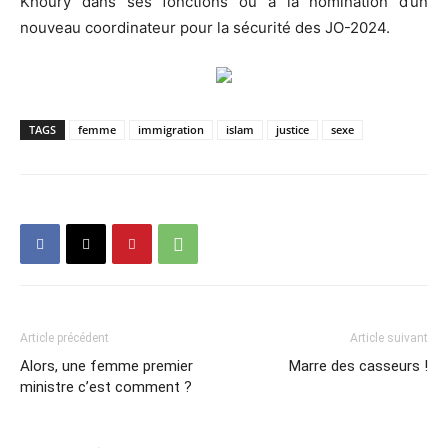
Khoury dans ses fonctions ou à la nomination d’un
nouveau coordinateur pour la sécurité des JO-2024.
TAGS
femme
immigration
islam
justice
sexe
Article précédent
Article suivant
Alors, une femme premier
Marre des casseurs !
ministre c’est comment ?