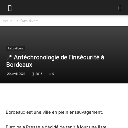
Accueil
Faits-divers
Faits-divers
📍 Antéchronologie de l’insécurité à
Bordeaux
20 avril 2021
2013
0
Bordeaux est une ville en plein ensauvagement.
Burdigala Presse a décidé de tenir à jour une liste