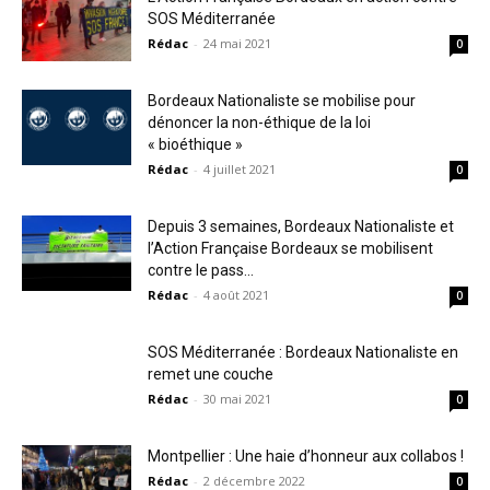
SOS Méditerranée
Rédac
-
24 mai 2021
0
Bordeaux Nationaliste se mobilise pour
dénoncer la non-éthique de la loi
« bioéthique »
Rédac
-
4 juillet 2021
0
Depuis 3 semaines, Bordeaux Nationaliste et
l’Action Française Bordeaux se mobilisent
contre le pass...
Rédac
-
4 août 2021
0
SOS Méditerranée : Bordeaux Nationaliste en
remet une couche
Rédac
-
30 mai 2021
0
Montpellier : Une haie d’honneur aux collabos !
Rédac
-
2 décembre 2022
0