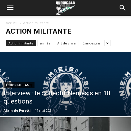
Accueil
Action militante
ACTION MILITANTE
Action militante
armée
Art de vivre
Clandestins
ACTION MILITANTE
Interview : le collectif Némésis en 10
questions
Alain de Peretti
-
17 mai 2021