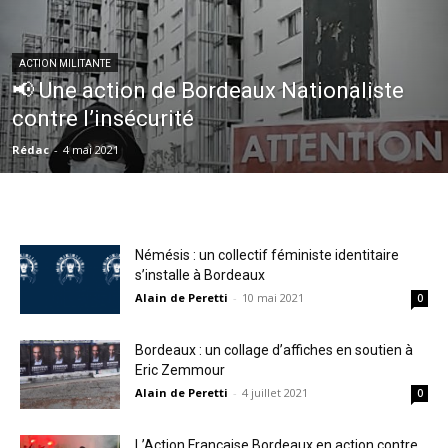
ACTION MILITANTE
📢 Une action de Bordeaux Nationaliste
contre l’insécurité
Rédac
-
4 mai 2021
Némésis : un collectif féministe identitaire
s’installe à Bordeaux
Alain de Peretti
-
10 mai 2021
0
Bordeaux : un collage d’affiches en soutien à
Eric Zemmour
Alain de Peretti
-
4 juillet 2021
0
L’Action Française Bordeaux en action contre