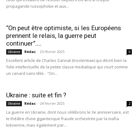
propagande russophobe et aux...
“On peut être optimiste, si les Européens
prennent le relais, la guerre peut
continuer”....
Rédac
-
25 février 2025
Ukraine
0
Excellent article de Charles Sannat (Insolentiae) qui décrit bien la
folie intellectuelle de la petite classe mediatique qui court comme
un canard sans tête. “On...
Ukraine : suite et fin ?
Rédac
-
24 février 2025
Ukraine
2
La guerre en Ukraine, dont nous célébrons le 3e anniversaire, est
le théâtre d’une gigantesque fraude orchestrée par la mafia
kiévienne, mais également par...