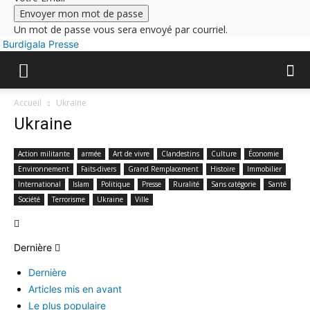
Un mot de passe vous sera envoyé par courriel.
Burdigala Presse
Accueil
Ukraine
Ukraine
Action militante
armée
Art de vivre
Clandestins
Culture
Économie
Environnement
Faits-divers
Grand Remplacement
Histoire
Immobilier
International
Islam
Politique
Presse
Ruralité
Sans catégorie
Santé
Société
Terrorisme
Ukraine
Ville
Dernière
Dernière
Articles mis en avant
Le plus populaire