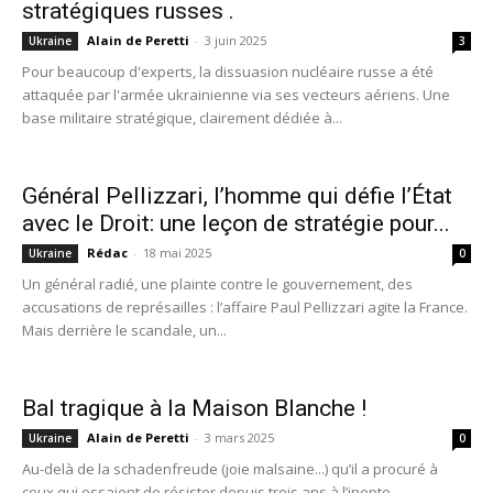
stratégiques russes .
Alain de Peretti
-
3 juin 2025
Ukraine
3
Pour beaucoup d'experts, la dissuasion nucléaire russe a été
attaquée par l'armée ukrainienne via ses vecteurs aériens. Une
base militaire stratégique, clairement dédiée à...
Général Pellizzari, l’homme qui défie l’État
avec le Droit: une leçon de stratégie pour...
Rédac
-
18 mai 2025
Ukraine
0
Un général radié, une plainte contre le gouvernement, des
accusations de représailles : l’affaire Paul Pellizzari agite la France.
Mais derrière le scandale, un...
Bal tragique à la Maison Blanche !
Alain de Peretti
-
3 mars 2025
Ukraine
0
Au-delà de la schadenfreude (joie malsaine...) qu’il a procuré à
ceux qui essaient de résister depuis trois ans à l’inepte