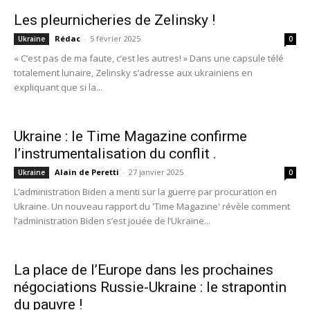
Les pleurnicheries de Zelinsky !
Rédac
-
5 février 2025
Ukraine
0
« C’est pas de ma faute, c’est les autres! » Dans une capsule télé
totalement lunaire, Zelinsky s’adresse aux ukrainiens en
expliquant que si la...
Ukraine : le Time Magazine confirme
l’instrumentalisation du conflit .
Alain de Peretti
-
27 janvier 2025
Ukraine
0
L’administration Biden a menti sur la guerre par procuration en
Ukraine. Un nouveau rapport du 'Time Magazine' révèle comment
l’administration Biden s’est jouée de l’Ukraine...
La place de l’Europe dans les prochaines
négociations Russie-Ukraine : le strapontin
du pauvre !