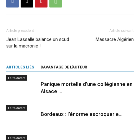
Article précédent
Article suivant
Jean Lassalle balance un scud
Massacre Algérien
sur la macronie !
ARTICLES LIÉS
DAVANTAGE DE L'AUTEUR
Faits-divers
Panique mortelle d’une collégienne en
Alsace …
Faits-divers
Bordeaux : l’énorme escroquerie…
Faits-divers