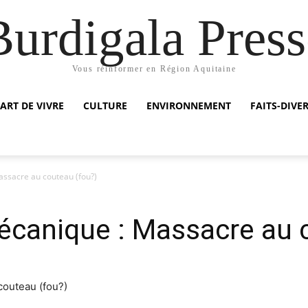
Burdigala Press
ous à être surpris par des applications de casino sophistiquées qui s
Vous réinformer en Région Aquitaine
rantir le fair-play, DraftKings inclut une section entière sur le site 
ART DE VIVRE
CULTURE
ENVIRONNEMENT
FAITS-DIVE
uvez le voir, la portée des machines à sous Merkur est vaste.
ssacre au couteau (fou?)
écanique : Massacre au 
en ligne devrait être.