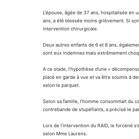
L’épouse, âgée de 37 ans, hospitalisée en 
ans, a été blessée moins grièvement. Si son 
intervention chirurgicale.
Deux autres enfants de 6 et 8 ans, égalemen
sont eux indemnes mais extrêmement choq
A ce stade, l’hypothèse d’une « décompensat
placé en garde à vue et va être soumis à de
selon le parquet.
Selon sa famille, l’homme consommait du cann
contrebande de stupéfiants, a précisé le pa
Lors de l’intervention du RAID, le forcené s
selon Mme Laurens.