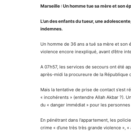
Casino sans KYC 2026 : risques, blocages, réalité
Marseille : Un homme tue sa mère et son épo
Le multiplicateur de re-déclenchement a donné des gains jusqu'à 36 0
Casino Paysafecard 2026 : dépôts, limites et pièges
L’un des enfants du tueur, une adolescent
Blackjack en direct - Le blackjack en direct est l'option populaire au 
indemnes.
Casino sans wager 2026 : bonus libre ou mirage ?
Un homme de 36 ans a tué sa mère et son ép
violence encore inexpliqué, avant d’être inte
A 07h57, les services de secours ont été app
après-midi la procureure de la République d
Mais la tentative de prise de contact s’est
« incohérents » (entendre Allah Akbar ?). Un
du « danger immédiat » pour les personnes 
En pénétrant dans l’appartement, les polici
crime « d’une très très grande violence »,