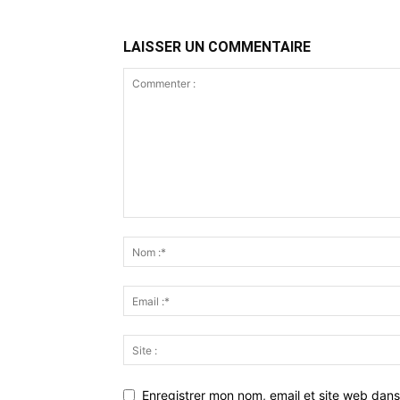
LAISSER UN COMMENTAIRE
Enregistrer mon nom, email et site web dans