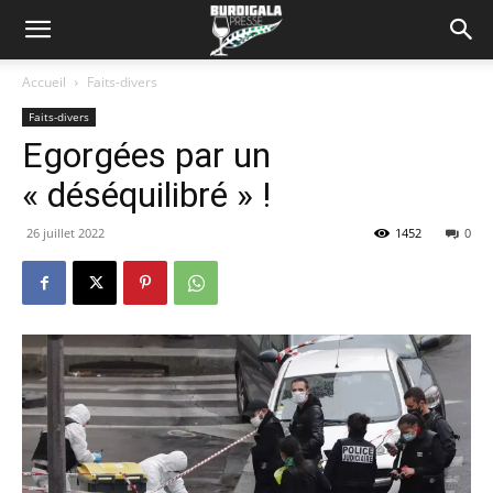
Accueil
Faits-divers
Faits-divers
Egorgées par un
« déséquilibré » !
26 juillet 2022
1452
0