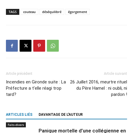
TAGS
couteau
déséquilibré
égorgement
Article précédent
Article suivant
Incendies en Gironde suite : La
26 Juillet 2016, meurtre rituel
Préfecture a t’elle réagi trop
du Père Hamel : ni oubli, ni
tard?
pardon !
ARTICLES LIÉS
DAVANTAGE DE L'AUTEUR
Faits-divers
Panique mortelle d’une collégienne en